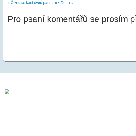
« Čtvrté setkání dvou partnerů v Dubnici
Pro psaní komentářů se prosím př
NACHÁZÍTE SE ZDE:
ÚVODNÍ STRANA
O projektu
Organizace
Publicita
Strategie
Přeshraniční spolupráce