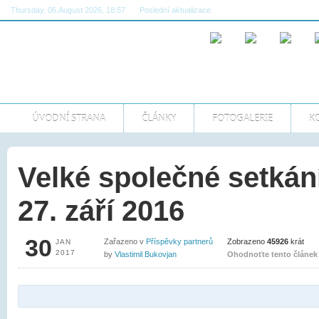
Thursday, 06.August 2026, 18:57
Poslední aktualizace
08:22:20 AM GMT
ÚVODNÍ STRANA
ČLÁNKY
FOTOGALERIE
K
Velké společné setkán
27. září 2016
30
Zařazeno v
Příspěvky partnerů
Zobrazeno
45926
krát
JAN
2017
by
Vlastimil Bukovjan
Ohodnoťte tento článek