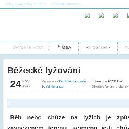
Friday, 07.August 2026, 19:52
Poslední aktualizace
08:22:20 AM GMT
ÚVODNÍ STRANA
ČLÁNKY
FOTOGALERIE
K
Běžecké lyžování
24
Zařazeno v
Představení sportů
Zobrazeno
40789
krát
NOV
2010
by
Administrator
Ohodnoťte tento článek
Běh nebo chůze na lyžích je způs
zasněženém terénu, zejména je-li ch