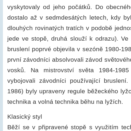
vyskytovaly od jeho počátků. Do obecnéh
dostalo až v sedmdesátých letech, kdy by
dlouhých rovinatých tratích v podobě jedno
jede ve stopě, druhá slouží k odrazu). V
bruslení poprvé objevila v sezóně 1980-19
první závodníci absolvovali závod světovéh
vosků. Na mistrovství světa 1984-1985
vybojovali závodníci používající bruslení
1986) byly upraveny regule běžeckého lyžo
technika a volná technika běhu na lyžích.
Klasický styl
Běží se v připravené stopě s využitím tec