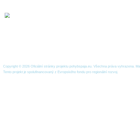
NACHÁZÍTE SE ZDE:
ČLÁNKY
PŘEDSTAVENÍ SPORTŮ
BĚŽECKÉ LYŽOVÁ
O projektu
Organizace
Publicita
Strategie
Přeshraniční spolupráce
Copyright © 2026 Oficiální stránky projektu pohybspaja.eu. Všechna práva vyhrazena. 
Tento projekt je spolufinancovaný z Evropského fondu pro regionální rozvoj.