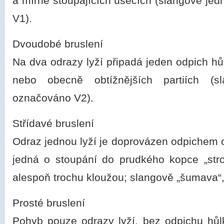
a mírně stoupajících úsecích (slangově jed
V1).
Dvoudobé bruslení
Na dva odrazy lyží připadá jeden odpich hů
nebo obecně obtížnějších partiích (sl
označováno V2).
Střídavé bruslení
Odraz jednou lyží je doprovázen odpichem 
jedná o stoupání do prudkého kopce „str
alespoň trochu kloužou; slangově „šumava“,
Prosté bruslení
Pohyb pouze odrazy lyží, bez odpichu hůl