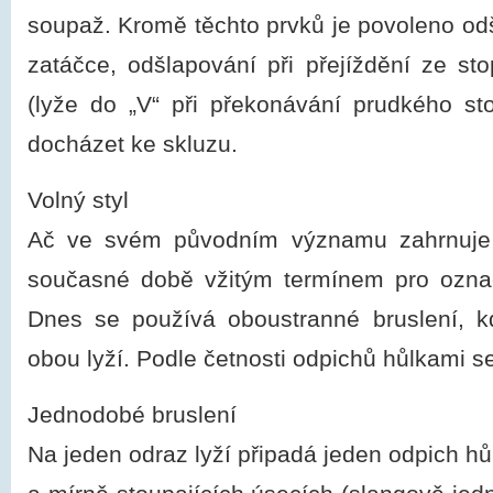
soupaž. Kromě těchto prvků je povoleno odš
zatáčce, odšlapování při přejíždění ze st
(lyže do „V“ při překonávání prudkého st
docházet ke skluzu.
Volný styl
Ač ve svém původním významu zahrnuje v
současné době vžitým termínem pro označe
Dnes se používá oboustranné bruslení, kd
obou lyží. Podle četnosti odpichů hůlkami se
Jednodobé bruslení
Na jeden odraz lyží připadá jeden odpich hů