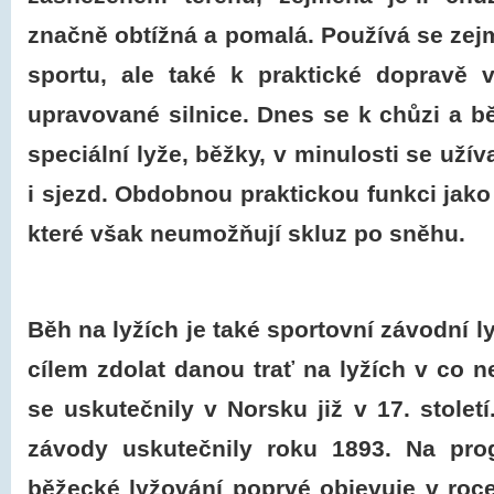
značně obtížná a pomalá. Používá se zejm
sportu, ale také k praktické dopravě
upravované silnice. Dnes se k chůzi a bě
speciální lyže, běžky, v minulosti se užív
i sjezd. Obdobnou praktickou funkci jako 
které však neumožňují skluz po sněhu.
Běh na lyžích je také sportovní závodní
l
cílem zdolat danou trať na lyžích v co n
se uskutečnily v Norsku již v 17. stolet
závody uskutečnily roku 1893. Na pro
běžecké lyžování poprvé objevuje v ro