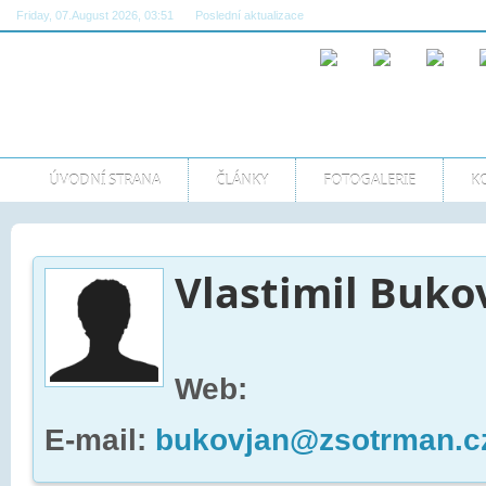
Friday, 07.August 2026, 03:51
Poslední aktualizace
08:22:20 AM GMT
ÚVODNÍ STRANA
ČLÁNKY
FOTOGALERIE
K
Vlastimil Buko
Web:
E-mail:
bukovjan@zsotrman.c