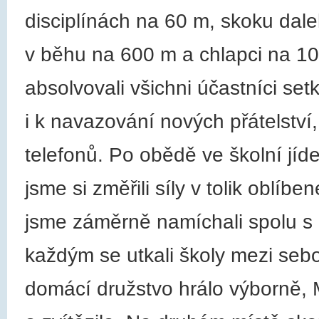
disciplínách na 60 m, skoku da
v běhu na 600 m a chlapci na 1000
absolvovali všichni účastníci set
i k navazování nových přátelství
telefonů. Po obědě ve školní jídel
jsme si změřili síly v tolik oblíb
jsme záměrně namíchali spolu s
každým se utkali školy mezi sebo
domácí družstvo hrálo výborně, M