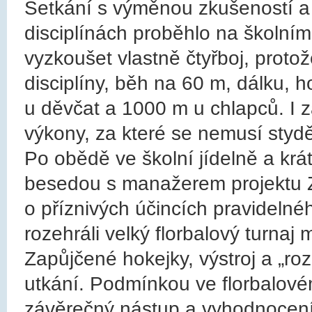
Setkání s výměnou zkušeností a 
disciplínách proběhlo na školním
vyzkoušet vlastně čtyřboj, proto
disciplíny, běh na 60 m, dálku,
u děvčat a 1000 m u chlapců. I 
výkony, za které se nemusí stydět 
Po obědě ve školní jídelně a kr
besedou s manažerem projektu 
o příznivých účincích pravideln
rozehráli velký florbalový turnaj 
Zapůjčené hokejky, výstroj a „ro
utkání. Podmínkou ve florbalovém
závěrečný nástup a vyhodnocení