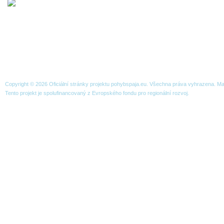
NACHÁZÍTE SE ZDE:
VLASTIMIL BUKOVJAN
O projektu
Organizace
Publicita
Strategie
Přeshraniční spolupráce
Copyright © 2026 Oficiální stránky projektu pohybspaja.eu. Všechna práva vyhrazena. 
Tento projekt je spolufinancovaný z Evropského fondu pro regionální rozvoj.