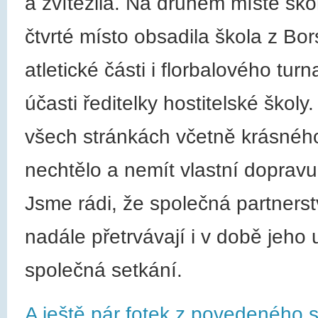
a zvítězila. Na druhém místě sko
čtvrté místo obsadila škola z Bo
atletické části i florbalového tu
účasti ředitelky hostitelské škol
všech stránkách včetně krásnéh
nechtělo a nemít vlastní dopravu
Jsme rádi, že společná partnerst
nadále přetrvávají i v době jeho 
společná setkání.
A ještě pár fotek z povedeného s