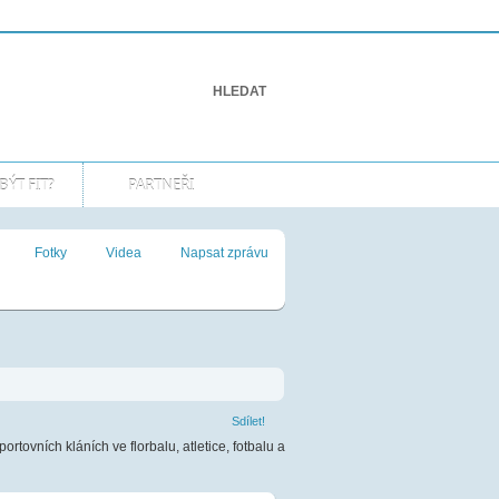
Přihlášení
Připojte se k nám!
BÝT FIT?
PARTNEŘI
Fotky
Videa
Napsat zprávu
Sdílet!
ortovních kláních ve florbalu, atletice, fotbalu a