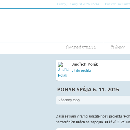
Friday, 07.August 2026, 05:44
Poslední aktualiz
ÚVODNÍ STRANA
ČLÁNKY
Jindřich Polák
Jít do profilu
POHYB SPÁJA 6. 11. 2015
Všechny fotky
Další setkání v rámci udržitelnosti projektu "Poh
netradičních hrách se zapojilo 30 žáků 2. ZŠ N