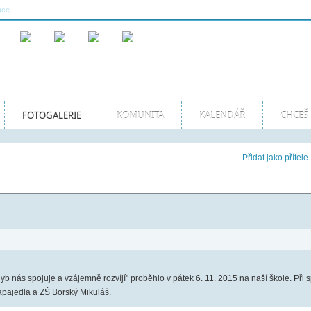
Více...
ace
08:22:20 AM GMT
Naše sporty
FOTOGALERIE
KOMUNITA
KALENDÁŘ
CHCEŠ 
Přidat jako přítele
yb nás spojuje a vzájemně rozvíjí" proběhlo v pátek 6. 11. 2015 na naší škole. Při sp
apajedla a ZŠ Borský Mikuláš.